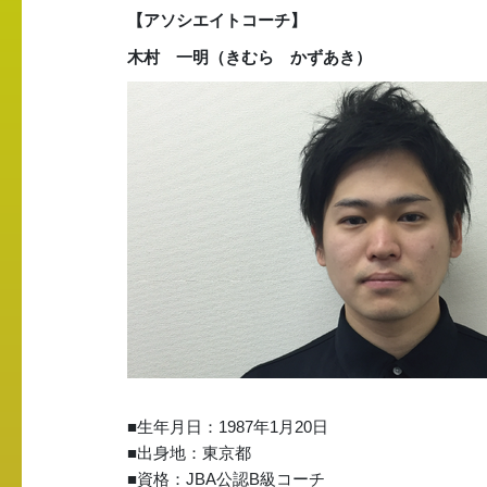
【アソシエイトコーチ】
木
村 一明（きむら かずあき）
■生年月日：1987年1月20日
■出身地：東京都
■資格：JBA公認B級コーチ