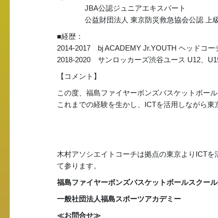
JBA公認ジュニアエキスパート
公益財団法人 東京防災救急協会公認 上級
■経歴：
2014-2017 bj ACADEMY Jr.YOUTH ヘッドコー
2018-2020 サンロッカーズ渋谷ユース U12、U
【コメント】
この度、福島ファイヤーボンズバスケットボール
これまでの経験を生かし、ICTを活用しながら
木村アソシエイトコーチは拠点の東京よりICT
て参ります。
福島ファイヤーボンズバスケットボールスクール
一般社団法人福島スポーツアカデミー
≪お問合せ≫